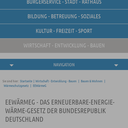
BÜRGERSERVICE - STADT - RATHAUS
Unsere Stellenangebote
Online-Terminvereinbarung
BILDUNG - BETREUUNG - SOZIALES
Amtliche
Bekanntmachungen
KULTUR - FREIZEIT - SPORT
WIRTSCHAFT - ENTWICKLUNG - BAUEN
NAVIGATION
Sie sind hier:
Startseite
|
Wirtschaft - Entwicklung - Bauen
|
Bauen & Wohnen
|
Wärmeschutzgesetz
|
EEWärmeG
EEWÄRMEG - DAS ERNEUERBARE-ENERGIE-
WÄRME-GESETZ DER BUNDESREPUBLIK
DEUTSCHLAND