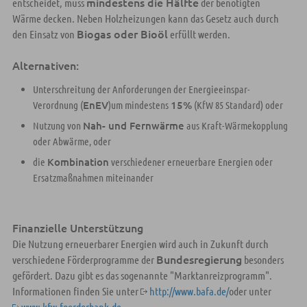
mindestens die Hälfte
entscheidet, muss
der benötigten
Wärme decken. Neben Holzheizungen kann das Gesetz auch durch
Biogas oder Bioöl
den Einsatz von
erfüllt werden.
Alternativen:
Unterschreitung der Anforderungen der Energieeinspar-
EnEV
15%
Verordnung (
)um mindestens
(KfW 85 Standard) oder
Nah- und Fernwärme
Nutzung von
aus Kraft-Wärmekopplung
oder Abwärme, oder
Kombination
die
verschiedener erneuerbare Energien oder
Ersatzmaßnahmen miteinander
Finanzielle Unterstützung
Die Nutzung erneuerbarer Energien wird auch in Zukunft durch
Bundesregierung
verschiedene Förderprogramme der
besonders
gefördert. Dazu gibt es das sogenannte "Marktanreizprogramm".
Informationen finden Sie unter
http://www.bafa.de/
oder unter
www.kfw-foerderbank.de