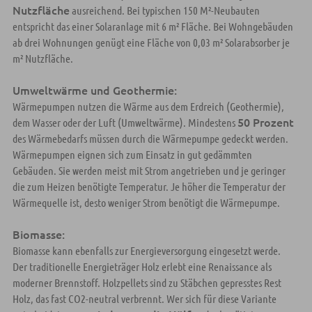
Nutzfläche
ausreichend. Bei typischen 150 M²-Neubauten
entspricht das einer Solaranlage mit 6 m² Fläche. Bei Wohngebäuden
ab drei Wohnungen genügt eine Fläche von 0,03 m² Solarabsorber je
m² Nutzfläche.
Umweltwärme und Geothermie:
Wärmepumpen nutzen die Wärme aus dem Erdreich (Geothermie),
50 Prozent
dem Wasser oder der Luft (Umweltwärme). Mindestens
des Wärmebedarfs müssen durch die Wärmepumpe gedeckt werden.
Wärmepumpen eignen sich zum Einsatz in gut gedämmten
Gebäuden. Sie werden meist mit Strom angetrieben und je geringer
die zum Heizen benötigte Temperatur. Je höher die Temperatur der
Wärmequelle ist, desto weniger Strom benötigt die Wärmepumpe.
Biomasse:
Biomasse kann ebenfalls zur Energieversorgung eingesetzt werde.
Der traditionelle Energieträger Holz erlebt eine Renaissance als
moderner Brennstoff. Holzpellets sind zu Stäbchen gepresstes Rest
Holz, das fast CO2-neutral verbrennt. Wer sich für diese Variante