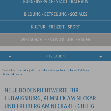
BÜRGERSERVICE - STADT - RATHAUS
Unsere Stellenangebote
Online-Terminvereinbarung
BILDUNG - BETREUUNG - SOZIALES
Amtliche
Bekanntmachungen
KULTUR - FREIZEIT - SPORT
WIRTSCHAFT - ENTWICKLUNG - BAUEN
NAVIGATION
Sie sind hier:
Startseite
|
Wirtschaft - Entwicklung - Bauen
|
Bauen & Wohnen
|
Bodenrichtwerte
NEUE BODENRICHTWERTE FÜR
LUDWIGSBURG, REMSECK AM NECKAR
UND FREIBERG AM NECKARE - GÜLTIG