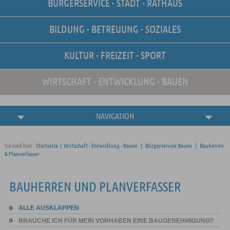
BÜRGERSERVICE - STADT - RATHAUS
Unsere Stellenangebote
Online-Terminvereinbarung
BILDUNG - BETREUUNG - SOZIALES
Amtliche
Bekanntmachungen
KULTUR - FREIZEIT - SPORT
WIRTSCHAFT - ENTWICKLUNG - BAUEN
NAVIGATION
Sie sind hier:
Startseite
|
Wirtschaft - Entwicklung - Bauen
|
Bürgerservice Bauen
|
Bauherren
& Planverfasser
BAUHERREN UND PLANVERFASSER
ALLE AUSKLAPPEN
BRAUCHE ICH FÜR MEIN VORHABEN EINE BAUGENEHMIGUNG?