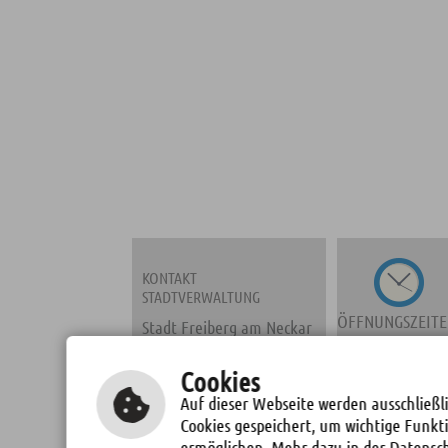
KONTAKT
STADTVERWALTUNG
ÖFFNUNGSZEIT
Stadt Freiberg am Neckar
Marktplatz 2
71691 Freiberg a. N.
Cookies
Auf dieser Webseite werden ausschließli
Fon: 07141/278-0
Cookies gespeichert, um wichtige Funkt
Fax: 07141/278137
TERMINE
ermöglichen. Mehr dazu in der Datensc
E-Mail schreiben