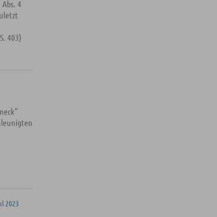
 Abs. 4
uletzt
S. 403)
eneck“
hleunigten
l 2023