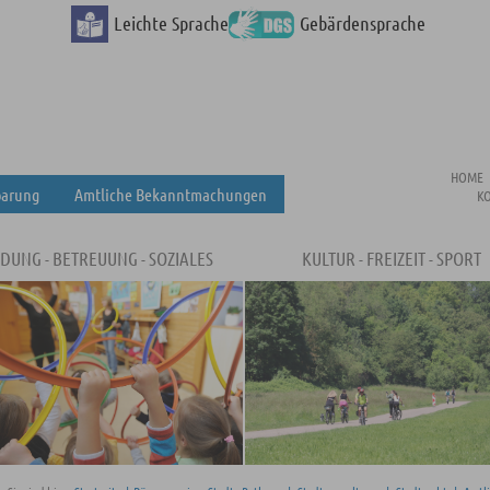
Leichte Sprache
Gebärdensprache
HOME
barung
Amtliche Bekanntmachungen
K
LDUNG - BETREUUNG - SOZIALES
KULTUR - FREIZEIT - SPORT