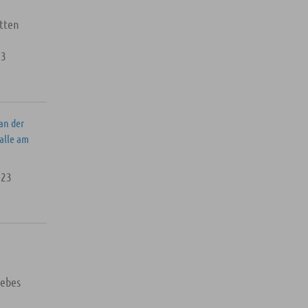
tten
23
an der
alle am
023
iebes