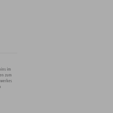
ins im
ren zum
twerkes
n