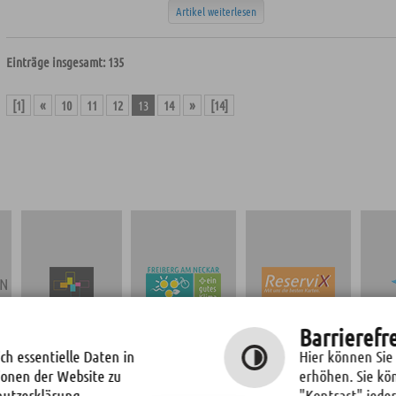
Artikel weiterlesen
Einträge insgesamt: 135
[1]
«
10
11
12
13
14
»
[14]
EN
TICKETS
Barrierefr
STADT
NEUBAU OSCAR-
KULTURPROGRAMM
KLIMASCHUTZ
PARET-SCHULE
ch essentielle Daten in
Hier können Sie
"FREIBERGER
ionen der Website zu
erhöhen. Sie kö
REIHE"
hutzerklärung
"Kontrast" jeder