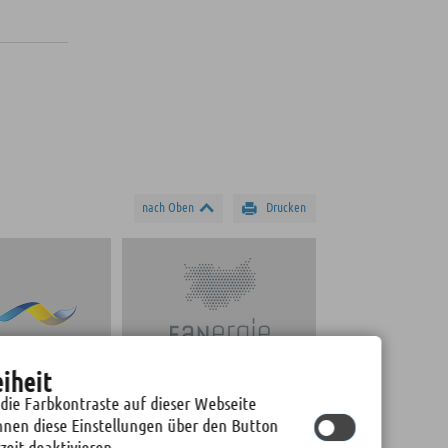
nach Oben
Drucken
eiheit
BAD FREIBERG
STADTWERKE FREIBERG
 die Farbkontraste auf dieser Webseite
nnen diese Einstellungen über den Button
zeit deaktivieren.