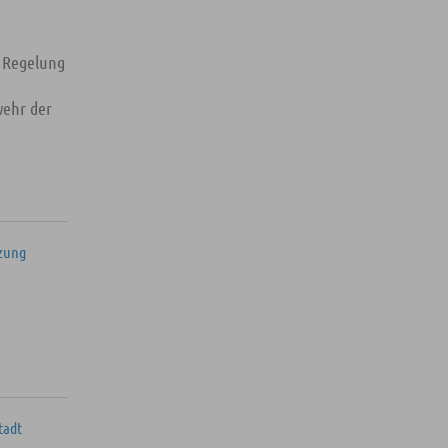
r Regelung
wehr der
zung
tadt