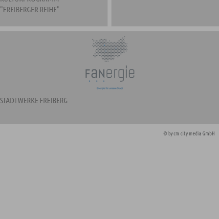
"FREIBERGER REIHE"
STADTWERKE FREIBERG
© by
cm city media GmbH