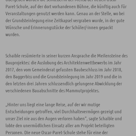
Paret-Schule, auf der dort vorhandenen Bühne, die künftig auch für
Veranstaltungen genutzt werden kann. Genau an der Stelle, wo bei
der Grundsteinlegung eine Zeitkapsel vergraben wurde, in der gute
Wünsche und Erinnerungsstücke der Schüler/-innen gepackt
wurden.
Schaible resümierte in seiner kurzen Ansprache die Meilensteine des
Bauprojektes: die Auslobung des Architektenwettbewerbs im Jahr
2017, den vom Gemeinderat gefassten Baubeschluss im Jahr 2018,
den Baggerbiss und die Grundsteinlegung im Jahr 2019 und die in
den letzten drei Jahren schlussendlich gelungene Abwicklung der
verschiedenen Bauabschnitte des Mammutprojektes.
„Hinter uns liegt eine lange Reise, auf der wir mutige
Entscheidungen getroffen, viel Durchhaltevermögen gezeigt und
unser Ziel nie aus den Augen verloren haben“, sagte Schaible und
lobte den unermüdlichen Einsatz aller am Projekt beteiligten
Personen. Die neue Oscar-Paret-Schule stehe für eine der