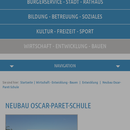
BÜRGERSERVICE - STADT - RATHAUS
Unsere Stellenangebote
Online-Terminvereinbarung
BILDUNG - BETREUUNG - SOZIALES
Amtliche
Bekanntmachungen
KULTUR - FREIZEIT - SPORT
WIRTSCHAFT - ENTWICKLUNG - BAUEN
NAVIGATION
Sie sind hier:
Startseite
|
Wirtschaft - Entwicklung - Bauen
|
Entwicklung
|
Neubau Oscar-
Paret-Schule
NEUBAU OSCAR-PARET-SCHULE