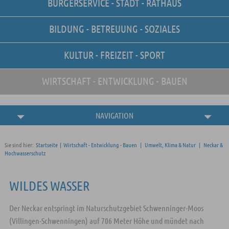
BÜRGERSERVICE - STADT - RATHAUS
Unsere Stellenangebote
Online-Terminvereinbarung
BILDUNG - BETREUUNG - SOZIALES
Amtliche
Bekanntmachungen
KULTUR - FREIZEIT - SPORT
WIRTSCHAFT - ENTWICKLUNG - BAUEN
NAVIGATION
Sie sind hier:
Startseite
|
Wirtschaft - Entwicklung - Bauen
|
Umwelt, Klima & Natur
|
Neckar &
Hochwasserschutz
WILDES WASSER
Der Neckar entspringt im Naturschutzgebiet Schwenninger-Moos
(Villingen-Schwenningen) auf 706 Meter Höhe und mündet nach