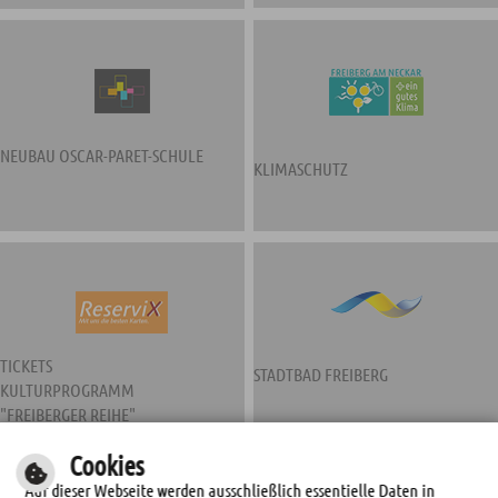
NEUBAU OSCAR-PARET-SCHULE
KLIMASCHUTZ
TICKETS
STADTBAD FREIBERG
KULTURPROGRAMM
"FREIBERGER REIHE"
Cookies
Auf dieser Webseite werden ausschließlich essentielle Daten in