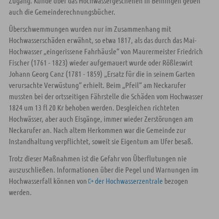
Zugang. Kunde über das Hochwassergeschehen in Beihingen geben
auch die Gemeinderechnungsbücher.
Überschwemmungen wurden nur im Zusammenhang mit
Hochwasserschäden erwähnt, so etwa 1817, als das durch das Mai-
Hochwasser „eingerissene Fahrhäusle“ von Maurermeister Friedrich
Fischer (1761 - 1823) wieder aufgemauert wurde oder Rößleswirt
Johann Georg Canz (1781 - 1859) „Ersatz für die in seinem Garten
verursachte Verwüstung“ erhielt. Beim „Pfeil“ am Neckarufer
mussten bei der ortsseitigen Fährstelle die Schäden vom Hochwasser
1824 um 13 fl 20 Kr behoben werden. Desgleichen richteten
Hochwässer, aber auch Eisgänge, immer wieder Zerstörungen am
Neckarufer an. Nach altem Herkommen war die Gemeinde zur
Instandhaltung verpflichtet, soweit sie Eigentum am Ufer besaß.
Trotz dieser Maßnahmen ist die Gefahr von Überflutungen nie
auszuschließen. Informationen über die Pegel und Warnungen im
Hochwasserfall können von
der Hochwasserzentrale
bezogen
werden.