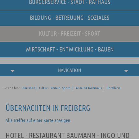
BÜRGERSERVICE - STADT - RATHAUS
Unsere Stellenangebote
Online-Terminvereinbarung
BILDUNG - BETREUUNG - SOZIALES
Amtliche
Bekanntmachungen
KULTUR - FREIZEIT - SPORT
WIRTSCHAFT - ENTWICKLUNG - BAUEN
NAVIGATION
Sie sind hier:
Startseite
|
Kultur - Freizeit - Sport
|
Freizeit & Tourismus
|
Hotellerie
ÜBERNACHTEN IN FREIBERG
Alle Treffer auf einer Karte anzeigen
HOTEL - RESTAURANT BAUMANN - INGO UND