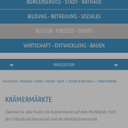
BÜRGERSERVICE - STADT - RATHAUS
Unsere Stellenangebote
Online-Terminvereinbarung
BILDUNG - BETREUUNG - SOZIALES
Amtliche
Bekanntmachungen
KULTUR - FREIZEIT - SPORT
WIRTSCHAFT - ENTWICKLUNG - BAUEN
NAVIGATION
Sie sind hier:
Startseite
|
Kultur - Freizeit - Sport
|
Freizeit & Tourismus
|
Feste & Märkte
KRÄMERMÄRKTE
Zweimal im Jahr findet ein Krämermarkt auf dem Marktplatz statt:
der Frühjahrskrämermarkt und der Herbstkrämermarkt.