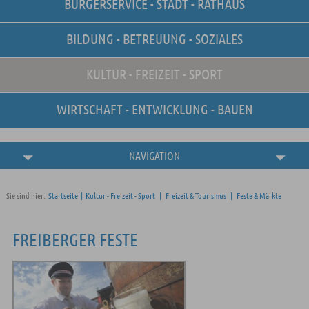
BÜRGERSERVICE - STADT - RATHAUS
Unsere Stellenangebote
Online-Terminvereinbarung
BILDUNG - BETREUUNG - SOZIALES
Amtliche
Bekanntmachungen
KULTUR - FREIZEIT - SPORT
WIRTSCHAFT - ENTWICKLUNG - BAUEN
NAVIGATION
Sie sind hier:
Startseite
|
Kultur - Freizeit - Sport
|
Freizeit & Tourismus
|
Feste & Märkte
FREIBERGER FESTE