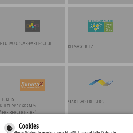
NEUBAU OSCAR-PARET-SCHULE
KLIMASCHUTZ
TICKETS
STADTBAD FREIBERG
KULTURPROGRAMM
"FREIBERGER REIHE"
Cookies
Auf dieser Webseite werden ausschließlich essentielle Daten in