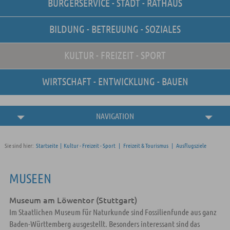
BÜRGERSERVICE - STADT - RATHAUS
Unsere Stellenangebote
Online-Terminvereinbarung
BILDUNG - BETREUUNG - SOZIALES
Amtliche
Bekanntmachungen
KULTUR - FREIZEIT - SPORT
WIRTSCHAFT - ENTWICKLUNG - BAUEN
NAVIGATION
Sie sind hier:
Startseite
|
Kultur - Freizeit - Sport
|
Freizeit & Tourismus
|
Ausflugsziele
MUSEEN
Museum am Löwentor (Stuttgart)
Im Staatlichen Museum für Naturkunde sind Fossilienfunde aus ganz
Baden-Württemberg ausgestellt. Besonders interessant sind das