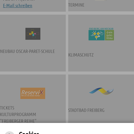
TERMINE
E-Mail schreiben
NEUBAU OSCAR-PARET-SCHULE
KLIMASCHUTZ
TICKETS
STADTBAD FREIBERG
KULTURPROGRAMM
"FREIBERGER REIHE"