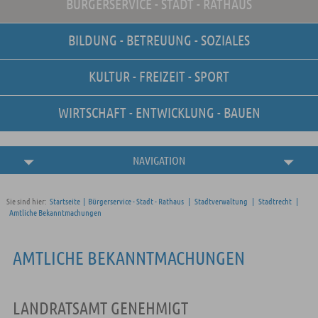
BÜRGERSERVICE - STADT - RATHAUS
Unsere Stellenangebote
Online-Terminvereinbarung
BILDUNG - BETREUUNG - SOZIALES
Amtliche
Bekanntmachungen
KULTUR - FREIZEIT - SPORT
WIRTSCHAFT - ENTWICKLUNG - BAUEN
NAVIGATION
Sie sind hier:
Startseite
|
Bürgerservice - Stadt - Rathaus
|
Stadtverwaltung
|
Stadtrecht
|
Amtliche Bekanntmachungen
AMTLICHE BEKANNTMACHUNGEN
LANDRATSAMT GENEHMIGT