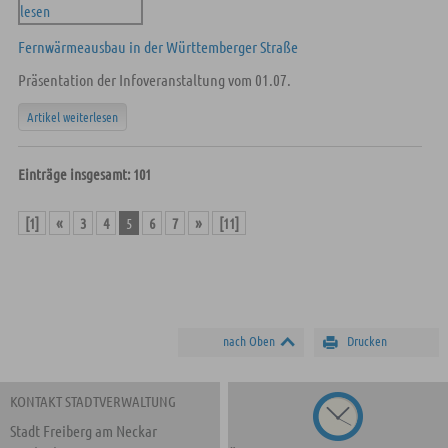
Fernwärmeausbau in der Württemberger Straße
Präsentation der Infoveranstaltung vom 01.07.
Artikel weiterlesen
Einträge insgesamt: 101
[1]
«
3
4
5
6
7
»
[11]
nach Oben
Drucken
KONTAKT STADTVERWALTUNG
Stadt Freiberg am Neckar