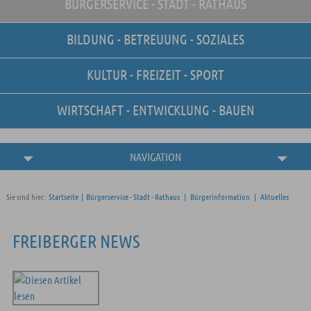
BÜRGERSERVICE - STADT - RATHAUS
Unsere Stellenangebote
Online-Terminvereinbarung
BILDUNG - BETREUUNG - SOZIALES
Amtliche
Bekanntmachungen
KULTUR - FREIZEIT - SPORT
WIRTSCHAFT - ENTWICKLUNG - BAUEN
NAVIGATION
Sie sind hier:
Startseite
|
Bürgerservice - Stadt - Rathaus
|
Bürgerinformation
|
Aktuelles
FREIBERGER NEWS