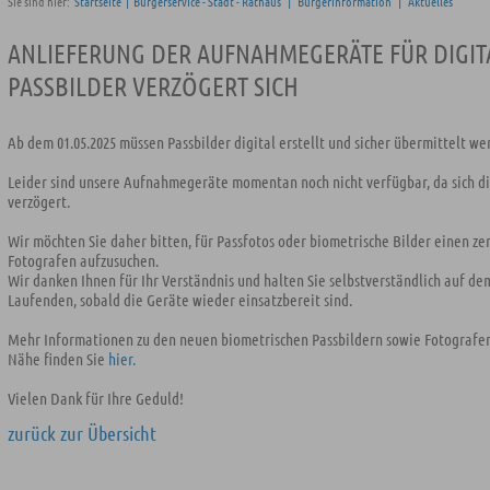
Sie sind hier:
Startseite
|
Bürgerservice - Stadt - Rathaus
|
Bürgerinformation
|
Aktuelles
ANLIEFERUNG DER AUFNAHMEGERÄTE FÜR DIGIT
PASSBILDER VERZÖGERT SICH
Ab dem 01.05.2025 müssen Passbilder digital erstellt und sicher übermittelt we
Leider sind unsere Aufnahmegeräte momentan noch nicht verfügbar, da sich d
verzögert.
Wir möchten Sie daher bitten, für Passfotos oder biometrische Bilder einen zer
Fotografen aufzusuchen.
Wir danken Ihnen für Ihr Verständnis und halten Sie selbstverständlich auf de
Laufenden, sobald die Geräte wieder einsatzbereit sind.
Mehr Informationen zu den neuen biometrischen Passbildern sowie Fotografen
Nähe finden Sie
hier.
Vielen Dank für Ihre Geduld!
zurück zur Übersicht