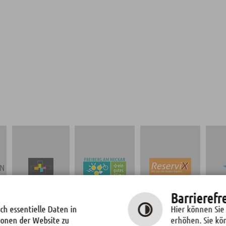
EN
TICKETS
Barrierefr
STADT
NEUBAU OSCAR-
KULTURPROGRAMM
KLIMASCHUTZ
PARET-SCHULE
ch essentielle Daten in
Hier können Sie
"FREIBERGER
ionen der Website zu
erhöhen. Sie kö
REIHE"