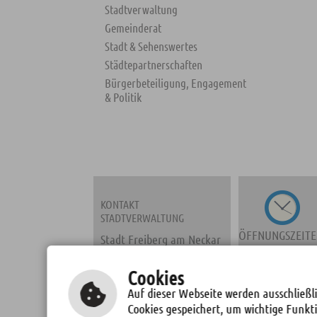
Stadtverwaltung
Gemeinderat
Stadt & Sehenswertes
Städtepartnerschaften
Bürgerbeteiligung, Engagement
& Politik
KONTAKT
STADTVERWALTUNG
ÖFFNUNGSZEIT
Stadt Freiberg am Neckar
Marktplatz 2
71691 Freiberg a. N.
Cookies
Fon: 07141/278-0
Auf dieser Webseite werden ausschließli
Fax: 07141/278137
Cookies gespeichert, um wichtige Funkt
TERMINE