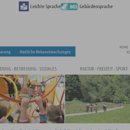
Leichte Sprache
Gebärdensprache
HOME
barung
Amtliche Bekanntmachungen
K
LDUNG - BETREUUNG - SOZIALES
KULTUR - FREIZEIT - SPORT