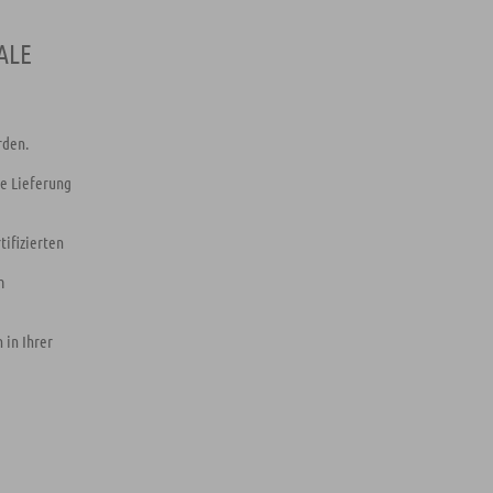
ALE
rden.
ie Lieferung
tifizierten
m
 in Ihrer