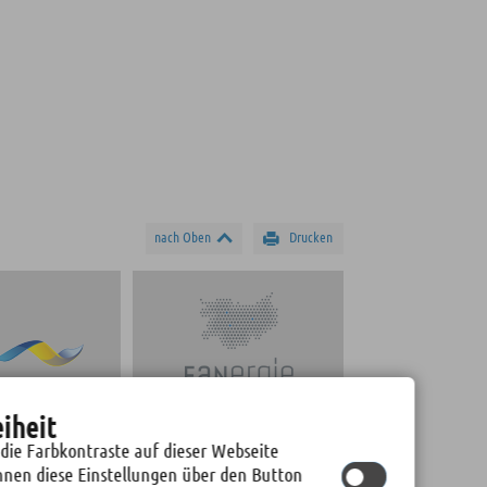
nach Oben
Drucken
eiheit
BAD FREIBERG
STADTWERKE FREIBERG
 die Farbkontraste auf dieser Webseite
nnen diese Einstellungen über den Button