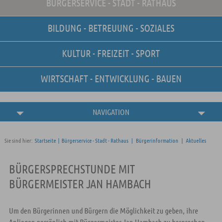
BÜRGERSERVICE - STADT - RATHAUS
Unsere Stellenangebote
Online-Terminvereinbarung
BILDUNG - BETREUUNG - SOZIALES
Amtliche
Bekanntmachungen
KULTUR - FREIZEIT - SPORT
WIRTSCHAFT - ENTWICKLUNG - BAUEN
NAVIGATION
Sie sind hier:
Startseite
|
Bürgerservice - Stadt - Rathaus
|
Bürgerinformation
|
Aktuelles
BÜRGERSPRECHSTUNDE MIT
BÜRGERMEISTER JAN HAMBACH
Um den Bürgerinnen und Bürgern die Möglichkeit zu geben, ihre
Anliegen persönlich mit Bürgermeister Jan Hambach zu besprechen,