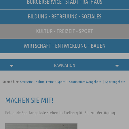
BÜRGERSERVICE - STADT - RATHAUS
Unsere Stellenangebote
Online-Terminvereinbarung
BILDUNG - BETREUUNG - SOZIALES
Amtliche
Bekanntmachungen
KULTUR - FREIZEIT - SPORT
WIRTSCHAFT - ENTWICKLUNG - BAUEN
NAVIGATION
Sie sind hier:
Startseite
|
Kultur - Freizeit - Sport
|
Sportstätten & Angebote
|
Sportangebote
MACHEN SIE MIT!
Folgende Sportangebote stehen in Freiberg für Sie zur Verfügung.