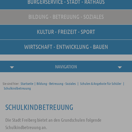
BÜRGERSERVICE - STADT - RATHAUS
Unsere Stellenangebote
Online-Terminvereinbarung
BILDUNG - BETREUUNG - SOZIALES
Amtliche
Bekanntmachungen
KULTUR - FREIZEIT - SPORT
WIRTSCHAFT - ENTWICKLUNG - BAUEN
NAVIGATION
Sie sind hier:
Startseite
|
Bildung - Betreuung - Soziales
|
Schulen & Angebote für Schüler
|
Schulkindbetreuung
SCHULKINDBETREUUNG
Die Stadt Freiberg bietet an den Grundschulen folgende
Schulkindbetreuung an.