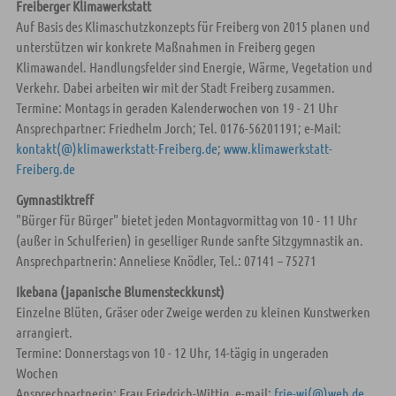
Freiberger Klimawerkstatt
Auf Basis des Klimaschutzkonzepts für Freiberg von 2015 planen und
unterstützen wir konkrete Maßnahmen in Freiberg gegen
Klimawandel. Handlungsfelder sind Energie, Wärme, Vegetation und
Verkehr. Dabei arbeiten wir mit der Stadt Freiberg zusammen.
Termine: Montags in geraden Kalenderwochen von 19 - 21 Uhr
Ansprechpartner: Friedhelm Jorch; Tel. 0176-56201191; e-Mail:
kontakt(@)klimawerkstatt-Freiberg.de
;
www.klimawerkstatt-
Freiberg.de
Gymnastiktreff
"Bürger für Bürger" bietet jeden Montagvormittag von 10 - 11 Uhr
(außer in Schulferien) in geselliger Runde sanfte Sitzgymnastik an.
Ansprechpartnerin: Anneliese Knödler, Tel.: 07141 – 75271
Ikebana (japanische Blumensteckkunst)
Einzelne Blüten, Gräser oder Zweige werden zu kleinen Kunstwerken
arrangiert.
Termine: Donnerstags von 10 - 12 Uhr, 14-tägig in ungeraden
Wochen
Ansprechpartnerin: Frau Friedrich-Wittig, e-mail:
frie-wi(@)web.de