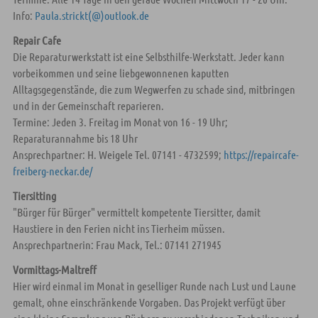
Info:
Paula.strickt(@)outlook.de
Repair Cafe
Die Reparaturwerkstatt ist eine Selbsthilfe-Werkstatt. Jeder kann
vorbeikommen und seine liebgewonnenen kaputten
Alltagsgegenstände, die zum Wegwerfen zu schade sind, mitbringen
und in der Gemeinschaft reparieren.
Termine: Jeden 3. Freitag im Monat von 16 - 19 Uhr;
Reparaturannahme bis 18 Uhr
Ansprechpartner: H. Weigele Tel. 07141 - 4732599;
https://repaircafe-
freiberg-neckar.de/
Tiersitting
"Bürger für Bürger" vermittelt kompetente Tiersitter, damit
Haustiere in den Ferien nicht ins Tierheim müssen.
Ansprechpartnerin: Frau Mack, Tel.: 07141 271945
Vormittags-Maltreff
Hier wird einmal im Monat in geselliger Runde nach Lust und Laune
gemalt, ohne einschränkende Vorgaben. Das Projekt verfügt über