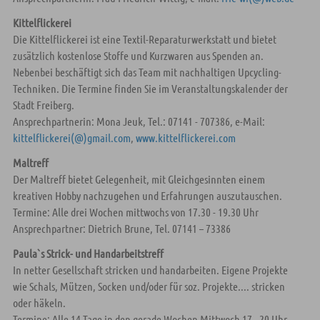
Kittelflickerei
Die Kittelflickerei ist eine Textil-Reparaturwerkstatt und bietet
zusätzlich kostenlose Stoffe und Kurzwaren aus Spenden an.
Nebenbei beschäftigt sich das Team mit nachhaltigen Upcycling-
Techniken. Die Termine finden Sie im Veranstaltungskalender der
Stadt Freiberg.
Ansprechpartnerin: Mona Jeuk, Tel.: 07141 - 707386, e-Mail:
kittelflickerei(@)gmail.com
,
www.kittelflickerei.com
Maltreff
Der Maltreff bietet Gelegenheit, mit Gleichgesinnten einem
kreativen Hobby nachzugehen und Erfahrungen auszutauschen.
Termine: Alle drei Wochen mittwochs von 17.30 - 19.30 Uhr
Ansprechpartner: Dietrich Brune, Tel. 07141 – 73386
Paula`s Strick- und Handarbeitstreff
In netter Gesellschaft stricken und handarbeiten. Eigene Projekte
wie Schals, Mützen, Socken und/oder für soz. Projekte.... stricken
oder häkeln.
Termine: Alle 14 Tage in den gerade Wochen Mittwoch 17 - 20 Uhr.