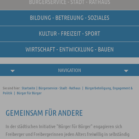
BÜRGERSERVICE - STADT - RATHAUS
Unsere Stellenangebote
Online-Terminvereinbarung
BILDUNG - BETREUUNG - SOZIALES
Amtliche
Bekanntmachungen
KULTUR - FREIZEIT - SPORT
WIRTSCHAFT - ENTWICKLUNG - BAUEN
NAVIGATION
Sie sind hier:
Startseite
|
Bürgerservice - Stadt - Rathaus
|
Bürgerbeteiligung, Engagement &
Politik
|
Bürger für Bürger
GEMEINSAM FÜR ANDERE
In der städtischen Initiative "Bürger für Bürger" engagieren sich
Freiberger und Freibergerinnen jeden Alters freiwillig in selbständig