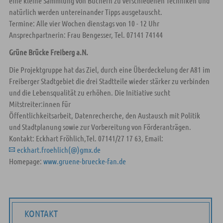
eine kleine Sammlung von Büchern zu verschiedenen Techniken und
natürlich werden untereinander Tipps ausgetauscht.
Termine: Alle vier Wochen dienstags von 10 - 12 Uhr
Ansprechpartnerin: Frau Bengesser, Tel. 07141 74144
Grüne Brücke Freiberg a.N.
Die Projektgruppe hat das Ziel, durch eine Überdeckelung der A81 im
Freiberger Stadtgebiet die drei Stadtteile wieder stärker zu verbinden
und die Lebensqualität zu erhöhen. Die Initiative sucht
Mitstreiter:innen für
Öffentlichkeitsarbeit, Datenrecherche, den Austausch mit Politik
und Stadtplanung sowie zur Vorbereitung von Förderanträgen.
Kontakt: Eckhart Fröhlich,Tel. 07141/27 17 63, Email:
eckhart.froehlich(@)gmx.de
Homepage:
www.gruene-bruecke-fan.de
KONTAKT