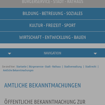
BÜRGERSERVICE - STADT - RATHAUS
Unsere Stellenangebote
Online-Terminvereinbarung
BILDUNG - BETREUUNG - SOZIALES
Amtliche
Bekanntmachungen
KULTUR - FREIZEIT - SPORT
WIRTSCHAFT - ENTWICKLUNG - BAUEN
NAVIGATION
Sie sind hier:
Startseite
|
Bürgerservice - Stadt - Rathaus
|
Stadtverwaltung
|
Stadtrecht
|
Amtliche Bekanntmachungen
AMTLICHE BEKANNTMACHUNGEN
ÖFFENTLICHE BEKANNTMACHUNG ZUR