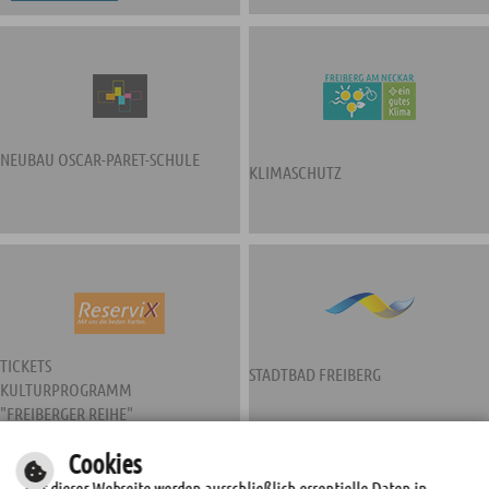
NEUBAU OSCAR-PARET-SCHULE
KLIMASCHUTZ
TICKETS
STADTBAD FREIBERG
KULTURPROGRAMM
"FREIBERGER REIHE"
Cookies
Auf dieser Webseite werden ausschließlich essentielle Daten in