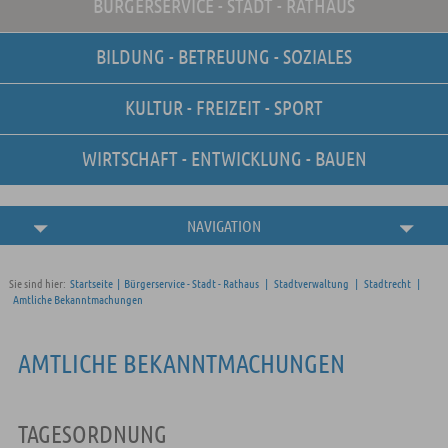
BÜRGERSERVICE - STADT - RATHAUS
Unsere Stellenangebote
Online-Terminvereinbarung
BILDUNG - BETREUUNG - SOZIALES
Amtliche
Bekanntmachungen
KULTUR - FREIZEIT - SPORT
WIRTSCHAFT - ENTWICKLUNG - BAUEN
NAVIGATION
Sie sind hier:
Startseite
|
Bürgerservice - Stadt - Rathaus
|
Stadtverwaltung
|
Stadtrecht
|
Amtliche Bekanntmachungen
AMTLICHE BEKANNTMACHUNGEN
TAGESORDNUNG