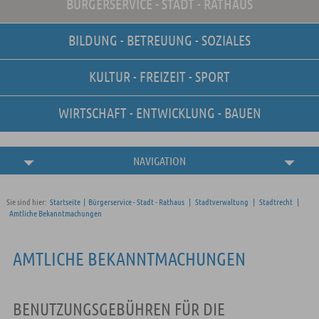
BÜRGERSERVICE - STADT - RATHAUS
Unsere Stellenangebote
Online-Terminvereinbarung
BILDUNG - BETREUUNG - SOZIALES
Amtliche
Bekanntmachungen
KULTUR - FREIZEIT - SPORT
WIRTSCHAFT - ENTWICKLUNG - BAUEN
NAVIGATION
Sie sind hier:
Startseite
|
Bürgerservice - Stadt - Rathaus
|
Stadtverwaltung
|
Stadtrecht
|
Amtliche Bekanntmachungen
AMTLICHE BEKANNTMACHUNGEN
BENUTZUNGSGEBÜHREN FÜR DIE