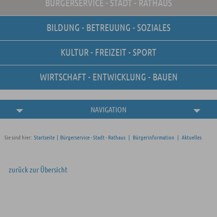
BÜRGERSERVICE - STADT - RATHAUS
Unsere Stellenangebote
Online-Terminvereinbarung
BILDUNG - BETREUUNG - SOZIALES
Amtliche
Bekanntmachungen
KULTUR - FREIZEIT - SPORT
WIRTSCHAFT - ENTWICKLUNG - BAUEN
NAVIGATION
Sie sind hier:
Startseite
|
Bürgerservice - Stadt - Rathaus
|
Bürgerinformation
|
Aktuelles
zurück zur Übersicht