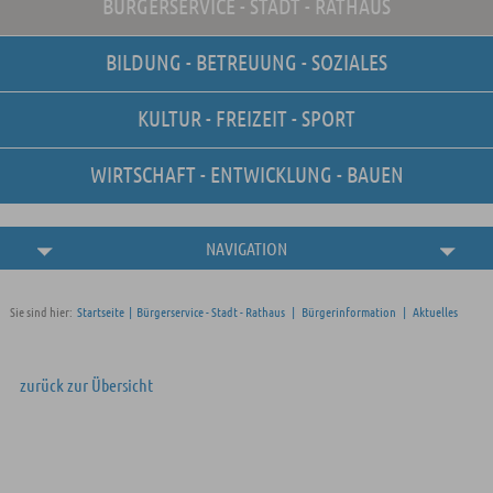
BÜRGERSERVICE - STADT - RATHAUS
Unsere Stellenangebote
Online-Terminvereinbarung
BILDUNG - BETREUUNG - SOZIALES
Amtliche
Bekanntmachungen
KULTUR - FREIZEIT - SPORT
WIRTSCHAFT - ENTWICKLUNG - BAUEN
NAVIGATION
Sie sind hier:
Startseite
|
Bürgerservice - Stadt - Rathaus
|
Bürgerinformation
|
Aktuelles
zurück zur Übersicht