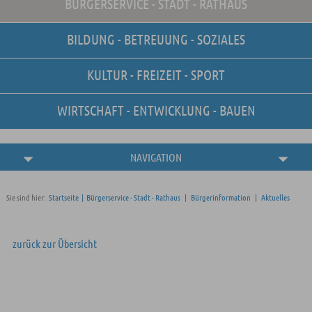
BÜRGERSERVICE - STADT - RATHAUS
Unsere Stellenangebote
Online-Terminvereinbarung
BILDUNG - BETREUUNG - SOZIALES
Amtliche
Bekanntmachungen
KULTUR - FREIZEIT - SPORT
WIRTSCHAFT - ENTWICKLUNG - BAUEN
NAVIGATION
Sie sind hier:
Startseite
|
Bürgerservice - Stadt - Rathaus
|
Bürgerinformation
|
Aktuelles
zurück zur Übersicht