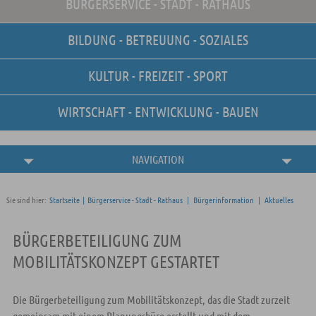
BÜRGERSERVICE - STADT - RATHAUS
Unsere Stellenangebote
Online-Terminvereinbarung
BILDUNG - BETREUUNG - SOZIALES
Amtliche
Bekanntmachungen
KULTUR - FREIZEIT - SPORT
WIRTSCHAFT - ENTWICKLUNG - BAUEN
NAVIGATION
Sie sind hier:
Startseite
|
Bürgerservice - Stadt - Rathaus
|
Bürgerinformation
|
Aktuelles
BÜRGERBETEILIGUNG ZUM
MOBILITÄTSKONZEPT GESTARTET
Die Bürgerbeteiligung zum Mobilitätskonzept, das die Stadt zurzeit
gemeinsam mit einem Planungsbüro erstellt und mit dem