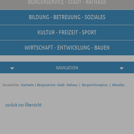
BÜRGERSERVICE - STADT - RATHAUS
Unsere Stellenangebote
Online-Terminvereinbarung
BILDUNG - BETREUUNG - SOZIALES
Amtliche
Bekanntmachungen
KULTUR - FREIZEIT - SPORT
WIRTSCHAFT - ENTWICKLUNG - BAUEN
NAVIGATION
Sie sind hier:
Startseite
|
Bürgerservice - Stadt - Rathaus
|
Bürgerinformation
|
Aktuelles
zurück zur Übersicht