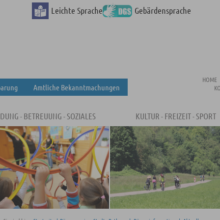
Leichte Sprache
Gebärdensprache
HOME
barung
Amtliche Bekanntmachungen
K
LDUNG - BETREUUNG - SOZIALES
KULTUR - FREIZEIT - SPORT