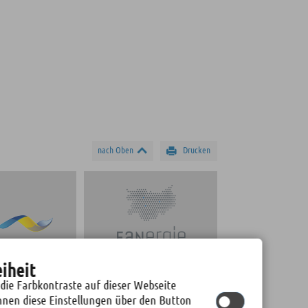
nach Oben
Drucken
eiheit
BAD FREIBERG
STADTWERKE FREIBERG
 die Farbkontraste auf dieser Webseite
nnen diese Einstellungen über den Button