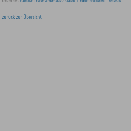
Sie sind hier:
Startseite
|
Bürgerservice - Stadt - Rathaus
|
Bürgerinformation
|
Aktuelles
zurück zur Übersicht