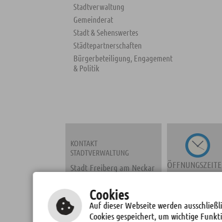
Stadtverwaltung
Gemeinderat
Stadt & Sehenswertes
Städtepartnerschaften
Bürgerbeteiligung, Engagement
& Politik
KONTAKT
STADTVERWALTUNG
ÖFFNUNGSZEIT
Stadt Freiberg am Neckar
Marktplatz 2
71691 Freiberg a. N.
Cookies
Fon: 07141/278-0
Auf dieser Webseite werden ausschließli
Fax: 07141/278137
Cookies gespeichert, um wichtige Funkt
TERMINE