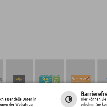
EN
TICKETS
Barrierefr
STADT
NEUBAU OSCAR-
KULTURPROGRAMM
KLIMASCHUTZ
PARET-SCHULE
ch essentielle Daten in
Hier können Sie
"FREIBERGER
ionen der Website zu
erhöhen. Sie kö
REIHE"