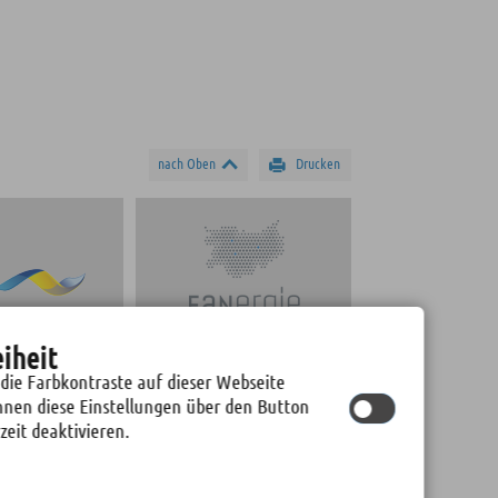
nach Oben
Drucken
eiheit
BAD FREIBERG
STADTWERKE FREIBERG
 die Farbkontraste auf dieser Webseite
nnen diese Einstellungen über den Button
zeit deaktivieren.
© by
cm city media GmbH