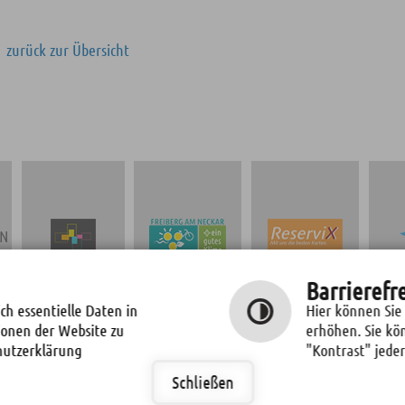
zurück zur Übersicht
EN
TICKETS
Barrierefr
STADT
NEUBAU OSCAR-
KULTURPROGRAMM
KLIMASCHUTZ
PARET-SCHULE
ch essentielle Daten in
Hier können Sie
"FREIBERGER
ionen der Website zu
erhöhen. Sie kö
REIHE"
hutzerklärung
"Kontrast" jeder
Schließen