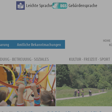
Leichte Sprache
Gebärdensprache
HOME
barung
Amtliche Bekanntmachungen
K
LDUNG - BETREUUNG - SOZIALES
KULTUR - FREIZEIT - SPORT