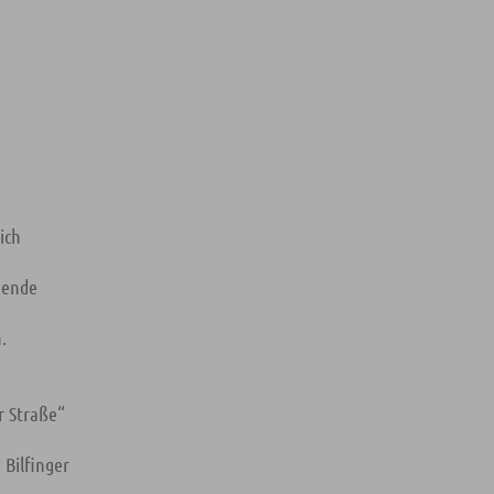
ich
gende
.
r Straße“
 Bilfinger