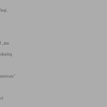
rlegt.
uf „Am
idseitig
dtzentrum“
hrt