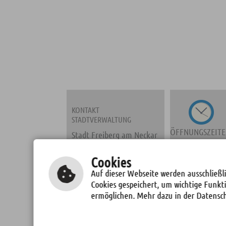
KONTAKT
STADTVERWALTUNG
ÖFFNUNGSZEIT
Stadt Freiberg am Neckar
Marktplatz 2
71691 Freiberg a. N.
Cookies
Fon: 07141/278-0
Auf dieser Webseite werden ausschließli
Fax: 07141/278137
Cookies gespeichert, um wichtige Funkt
TERMINE
E-Mail schreiben
ermöglichen. Mehr dazu in der Datensc