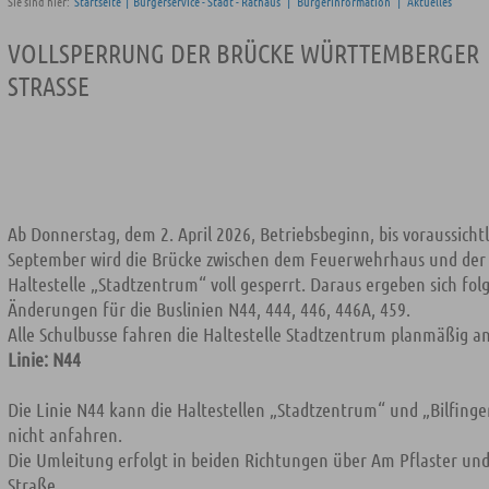
Sie sind hier:
Startseite
|
Bürgerservice - Stadt - Rathaus
|
Bürgerinformation
|
Aktuelles
VOLLSPERRUNG DER BRÜCKE WÜRTTEMBERGER
STRASSE
Ab Donnerstag, dem 2. April 2026, Betriebsbeginn, bis voraussichtl
September wird die Brücke zwischen dem Feuerwehrhaus und der
Haltestelle „Stadtzentrum“ voll gesperrt. Daraus ergeben sich fol
Änderungen für die Buslinien N44, 444, 446, 446A, 459.
Alle Schulbusse fahren die Haltestelle Stadtzentrum planmäßig an
Linie: N44
Die Linie N44 kann die Haltestellen „Stadtzentrum“ und „Bilfinge
nicht anfahren.
Die Umleitung erfolgt in beiden Richtungen über Am Pflaster und
Straße.