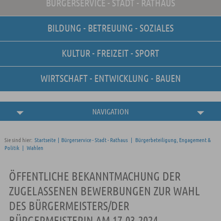
BÜRGERSERVICE - STADT - RATHAUS
Unsere Stellenangebote
Online-Terminvereinbarung
BILDUNG - BETREUUNG - SOZIALES
Amtliche
Bekanntmachungen
KULTUR - FREIZEIT - SPORT
WIRTSCHAFT - ENTWICKLUNG - BAUEN
NAVIGATION
Sie sind hier:
Startseite
|
Bürgerservice - Stadt - Rathaus
|
Bürgerbeteiligung, Engagement &
Politik
|
Wahlen
ÖFFENTLICHE BEKANNTMACHUNG DER
ZUGELASSENEN BEWERBUNGEN ZUR WAHL
DES BÜRGERMEISTERS/DER
BÜRGERMEISTERIN AM 17.03.2024