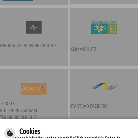
NEUBAU OSCAR-PARET-SCHULE
KLIMASCHUTZ
TICKETS
STADTBAD FREIBERG
KULTURPROGRAMM
"FREIBERGER REIHE"
Cookies
Auf dieser Webseite werden ausschließlich essentielle Daten in