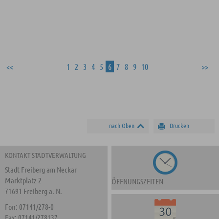
1
2
3
4
5
6
7
8
9
10
nach Oben
Drucken
KONTAKT STADTVERWALTUNG
Stadt Freiberg am Neckar
Marktplatz 2
ÖFFNUNGSZEITEN
71691 Freiberg a. N.
Fon: 07141/278-0
Fax: 07141/278137