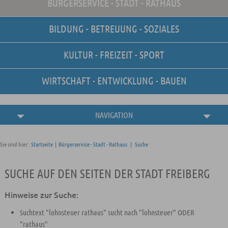
BÜRGERSERVICE - STADT - RATHAUS
Unsere Stellenangebote
Online-Terminvereinbarung
BILDUNG - BETREUUNG - SOZIALES
Amtliche
Bekanntmachungen
KULTUR - FREIZEIT - SPORT
WIRTSCHAFT - ENTWICKLUNG - BAUEN
NAVIGATION
Sie sind hier:
Startseite
|
Bürgerservice - Stadt - Rathaus
|
Suche
SUCHE AUF DEN SEITEN DER STADT FREIBERG
Hinweise zur Suche:
Suchtext "lohnsteuer rathaus" sucht nach "lohnsteuer" ODER
"rathaus"