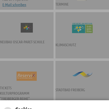
TERMINE
E-Mail schreiben
NEUBAU OSCAR-PARET-SCHULE
KLIMASCHUTZ
TICKETS
STADTBAD FREIBERG
KULTURPROGRAMM
"FREIBERGER REIHE"